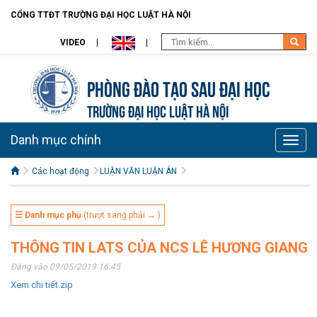
CỔNG TTĐT TRƯỜNG ĐẠI HỌC LUẬT HÀ NỘI
VIDEO
Phòng Đào tạo Sau đại học
TRƯỜNG ĐẠI HỌC LUẬT HÀ NỘI
Danh mục chính
Toggle
naviga
Các hoạt động
LUẬN VĂN LUẬN ÁN
☰ Danh mục phụ
(trượt sang phải → )
THÔNG TIN LATS CỦA NCS LÊ HƯƠNG GIANG
Đăng vào 09/05/2019 16:45
Xem chi tiết.zip