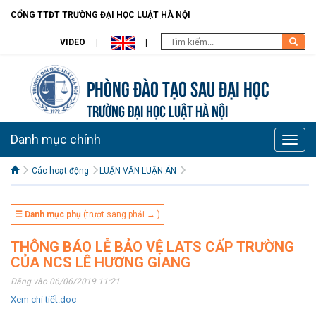
CỔNG TTĐT TRƯỜNG ĐẠI HỌC LUẬT HÀ NỘI
VIDEO
Phòng Đào tạo Sau đại học
TRƯỜNG ĐẠI HỌC LUẬT HÀ NỘI
Danh mục chính
Toggle
naviga
Các hoạt động
LUẬN VĂN LUẬN ÁN
☰ Danh mục phụ
(trượt sang phải → )
THÔNG BÁO LỄ BẢO VỆ LATS CẤP TRƯỜNG
CỦA NCS LÊ HƯƠNG GIANG
Đăng vào 06/06/2019 11:21
Xem chi tiết.doc