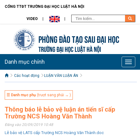
CỔNG TTĐT TRƯỜNG ĐẠI HỌC LUẬT HÀ NỘI
VIDEO
Phòng Đào tạo Sau đại học
TRƯỜNG ĐẠI HỌC LUẬT HÀ NỘI
Danh mục chính
Toggle
naviga
Các hoạt động
LUẬN VĂN LUẬN ÁN
☰ Danh mục phụ
(trượt sang phải → )
Thông báo lễ bảo vệ luận án tiến sĩ cấp
Trường NCS Hoàng Văn Thành
Đăng vào 20/09/2019 10:48
Lễ bảo vệ LATS cấp Trường NCS Hoàng Văn Thành.doc