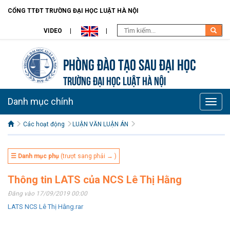
CỔNG TTĐT TRƯỜNG ĐẠI HỌC LUẬT HÀ NỘI
VIDEO
Phòng Đào tạo Sau đại học
TRƯỜNG ĐẠI HỌC LUẬT HÀ NỘI
Danh mục chính
Toggle
naviga
Các hoạt động
LUẬN VĂN LUẬN ÁN
☰ Danh mục phụ
(trượt sang phải → )
Thông tin LATS của NCS Lê Thị Hằng
Đăng vào 17/09/2019 00:00
LATS NCS Lê Thị Hằng.rar