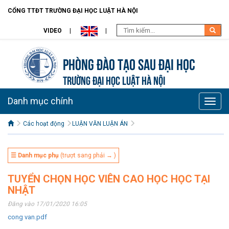
CỔNG TTĐT TRƯỜNG ĐẠI HỌC LUẬT HÀ NỘI
VIDEO
Phòng Đào tạo Sau đại học
TRƯỜNG ĐẠI HỌC LUẬT HÀ NỘI
Danh mục chính
Toggle
naviga
Các hoạt động
LUẬN VĂN LUẬN ÁN
☰ Danh mục phụ
(trượt sang phải → )
TUYỂN CHỌN HỌC VIÊN CAO HỌC HỌC TẠI
NHẬT
Đăng vào 17/01/2020 16:05
cong van.pdf