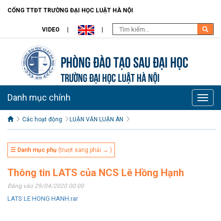
CỔNG TTĐT TRƯỜNG ĐẠI HỌC LUẬT HÀ NỘI
VIDEO
Phòng Đào tạo Sau đại học
TRƯỜNG ĐẠI HỌC LUẬT HÀ NỘI
Danh mục chính
Toggle
naviga
Các hoạt động
LUẬN VĂN LUẬN ÁN
☰ Danh mục phụ
(trượt sang phải → )
Thông tin LATS của NCS Lê Hồng Hạnh
Đăng vào 29/04/2020 00:00
LATS LE HONG HANH.rar