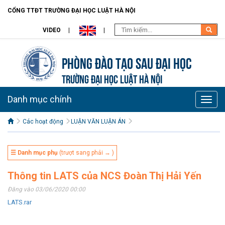
CỔNG TTĐT TRƯỜNG ĐẠI HỌC LUẬT HÀ NỘI
VIDEO
Phòng Đào tạo Sau đại học
TRƯỜNG ĐẠI HỌC LUẬT HÀ NỘI
Danh mục chính
Toggle
naviga
Các hoạt động
LUẬN VĂN LUẬN ÁN
☰ Danh mục phụ
(trượt sang phải → )
Thông tin LATS của NCS Đoàn Thị Hải Yến
Đăng vào 03/06/2020 00:00
LATS.rar