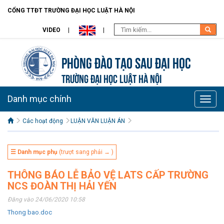
CỔNG TTĐT TRƯỜNG ĐẠI HỌC LUẬT HÀ NỘI
VIDEO
Phòng Đào tạo Sau đại học
TRƯỜNG ĐẠI HỌC LUẬT HÀ NỘI
Danh mục chính
Toggle
naviga
Các hoạt động
LUẬN VĂN LUẬN ÁN
☰ Danh mục phụ
(trượt sang phải → )
THÔNG BÁO LỄ BẢO VỆ LATS CẤP TRƯỜNG
NCS ĐOÀN THỊ HẢI YẾN
Đăng vào 24/06/2020 10:58
Thong bao.doc