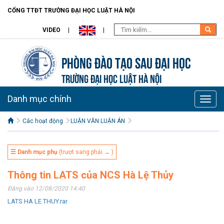
CỔNG TTĐT TRƯỜNG ĐẠI HỌC LUẬT HÀ NỘI
VIDEO
Phòng Đào tạo Sau đại học
TRƯỜNG ĐẠI HỌC LUẬT HÀ NỘI
Danh mục chính
Toggle
naviga
Các hoạt động
LUẬN VĂN LUẬN ÁN
☰ Danh mục phụ
(trượt sang phải → )
Thông tin LATS của NCS Hà Lệ Thủy
Đăng vào 12/08/2020 14:40
LATS HA LE THUY.rar