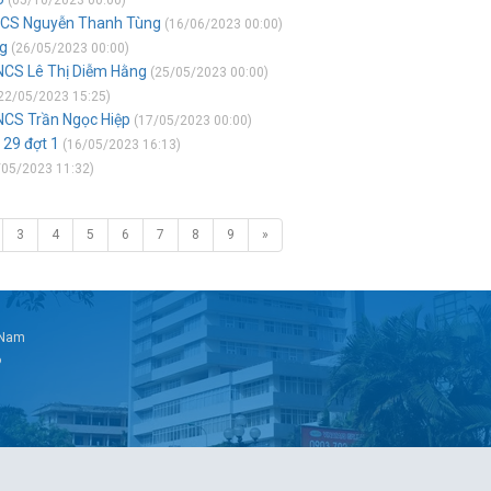
(05/10/2023 00:00)
 NCS Nguyễn Thanh Tùng
(16/06/2023 00:00)
g
(26/05/2023 00:00)
NCS Lê Thị Diễm Hằng
(25/05/2023 00:00)
22/05/2023 15:25)
NCS Trần Ngọc Hiệp
(17/05/2023 00:00)
 29 đợt 1
(16/05/2023 16:13)
05/2023 11:32)
3
4
5
6
7
8
9
»
t Nam
6