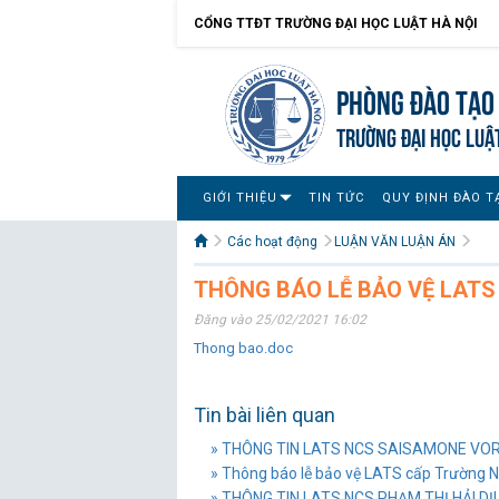
CỔNG TTĐT TRƯỜNG ĐẠI HỌC LUẬT HÀ NỘI
Phòng Đào tạo 
TRƯỜNG ĐẠI HỌC LUẬ
GIỚI THIỆU
TIN TỨC
QUY ĐỊNH ĐÀO T
Các hoạt động
LUẬN VĂN LUẬN ÁN
THÔNG BÁO LỄ BẢO VỆ LAT
Đăng vào 25/02/2021 16:02
Thong bao.doc
Tin bài liên quan
» THÔNG TIN LATS NCS SAISAMONE V
» Thông báo lễ bảo vệ LATS cấp Trường 
» THÔNG TIN LATS NCS PHẠM THỊ HẢI DỊ