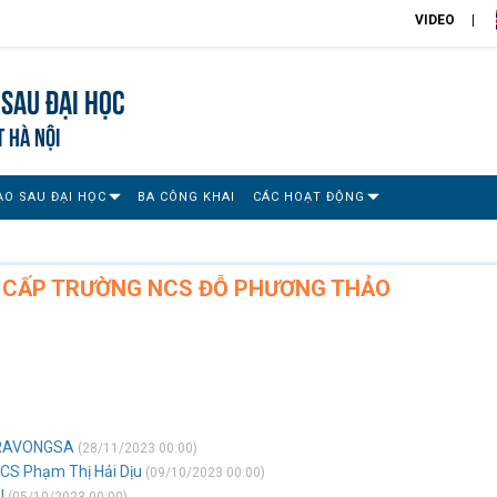
VIDEO
Sau đại học
T HÀ NỘI
ẠO SAU ĐẠI HỌC
BA CÔNG KHAI
CÁC HOẠT ĐỘNG
S CẤP TRƯỜNG NCS ĐỖ PHƯƠNG THẢO
ORAVONGSA
(28/11/2023 00:00)
NCS Phạm Thị Hải Dịu
(09/10/2023 00:00)
U