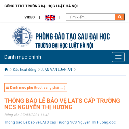
CỔNG TTĐT TRƯỜNG ĐẠI HỌC LUẬT HÀ NỘI
VIDEO
Phòng Đào tạo Sau đại học
TRƯỜNG ĐẠI HỌC LUẬT HÀ NỘI
Danh mục chính
Toggle
naviga
Các hoạt động
LUẬN VĂN LUẬN ÁN
☰ Danh mục phụ
(trượt sang phải → )
THÔNG BÁO LỄ BẢO VỆ LATS CẤP TRƯỜNG
NCS NGUYỄN THỊ HƯƠNG
Đăng vào 27/03/2021 11:42
Thong bao Le bao ve LATS cap Truong NCS Nguyen Thi Huong.doc