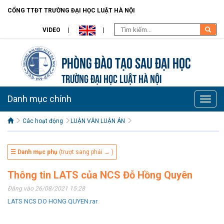
CỔNG TTĐT TRƯỜNG ĐẠI HỌC LUẬT HÀ NỘI
VIDEO
Phòng Đào tạo Sau đại học
TRƯỜNG ĐẠI HỌC LUẬT HÀ NỘI
Danh mục chính
Toggle
naviga
Các hoạt động
LUẬN VĂN LUẬN ÁN
☰ Danh mục phụ
(trượt sang phải → )
Thông tin LATS của NCS Đỗ Hồng Quyên
Đăng vào 26/08/2021 15:28
LATS NCS DO HONG QUYEN.rar