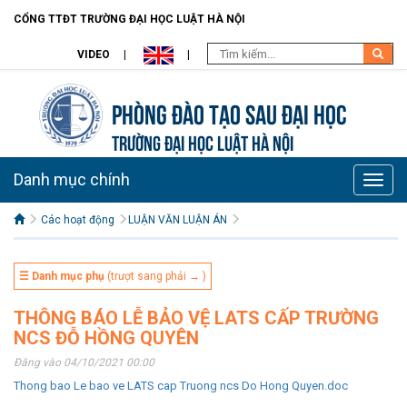
CỔNG TTĐT TRƯỜNG ĐẠI HỌC LUẬT HÀ NỘI
VIDEO
Phòng Đào tạo Sau đại học
TRƯỜNG ĐẠI HỌC LUẬT HÀ NỘI
Danh mục chính
Toggle
naviga
Các hoạt động
LUẬN VĂN LUẬN ÁN
☰ Danh mục phụ
(trượt sang phải → )
THÔNG BÁO LỄ BẢO VỆ LATS CẤP TRƯỜNG
NCS ĐỖ HỒNG QUYÊN
Đăng vào 04/10/2021 00:00
Thong bao Le bao ve LATS cap Truong ncs Do Hong Quyen.doc