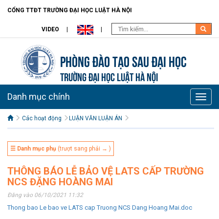
CỔNG TTĐT TRƯỜNG ĐẠI HỌC LUẬT HÀ NỘI
VIDEO
Phòng Đào tạo Sau đại học
TRƯỜNG ĐẠI HỌC LUẬT HÀ NỘI
Danh mục chính
Toggle
naviga
Các hoạt động
LUẬN VĂN LUẬN ÁN
☰ Danh mục phụ
(trượt sang phải → )
THÔNG BÁO LỄ BẢO VỆ LATS CẤP TRƯỜNG
NCS ĐẶNG HOÀNG MAI
Đăng vào 06/10/2021 11:32
Thong bao Le bao ve LATS cap Truong NCS Dang Hoang Mai.doc