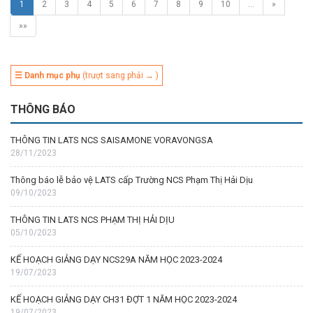
1
2
3
4
5
6
7
8
9
10
…
»
»»
☰ Danh mục phụ
(trượt sang phải → )
THÔNG BÁO
THÔNG TIN LATS NCS SAISAMONE VORAVONGSA
28/11/2023
Thông báo lễ bảo vệ LATS cấp Trường NCS Phạm Thị Hải Dịu
09/10/2023
THÔNG TIN LATS NCS PHẠM THỊ HẢI DỊU
05/10/2023
KẾ HOẠCH GIẢNG DẠY NCS29A NĂM HỌC 2023-2024
19/07/2023
KẾ HOẠCH GIẢNG DẠY CH31 ĐỢT 1 NĂM HỌC 2023-2024
19/07/2023