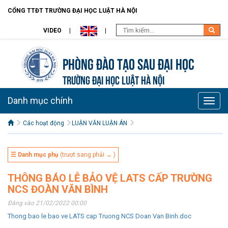
CỔNG TTĐT TRƯỜNG ĐẠI HỌC LUẬT HÀ NỘI
VIDEO
Phòng Đào tạo Sau đại học
TRƯỜNG ĐẠI HỌC LUẬT HÀ NỘI
Danh mục chính
Toggle
naviga
Các hoạt động
LUẬN VĂN LUẬN ÁN
☰ Danh mục phụ
(trượt sang phải → )
THÔNG BÁO LỄ BẢO VỆ LATS CẤP TRƯỜNG
NCS ĐOÀN VĂN BÌNH
Đăng vào 21/02/2022 00:00
Thong bao le bao ve LATS cap Truong NCS Doan Van Binh.doc