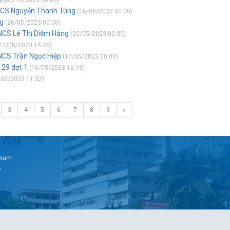
(05/10/2023 00:00)
 NCS Nguyễn Thanh Tùng
(16/06/2023 00:00)
g
(26/05/2023 00:00)
NCS Lê Thị Diễm Hằng
(25/05/2023 00:00)
22/05/2023 15:25)
NCS Trần Ngọc Hiệp
(17/05/2023 00:00)
 29 đợt 1
(16/05/2023 16:13)
05/2023 11:32)
3
4
5
6
7
8
9
»
t Nam
6