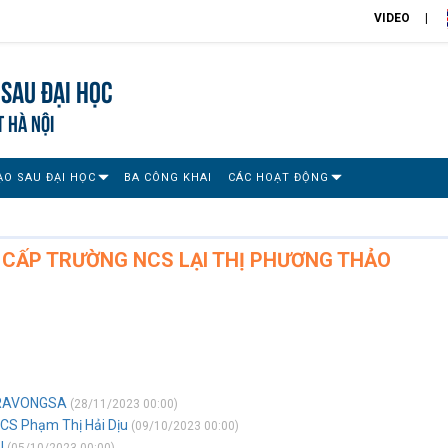
VIDEO
Sau đại học
T HÀ NỘI
ẠO SAU ĐẠI HỌC
BA CÔNG KHAI
CÁC HOẠT ĐỘNG
 CẤP TRƯỜNG NCS LẠI THỊ PHƯƠNG THẢO
ORAVONGSA
(28/11/2023 00:00)
NCS Phạm Thị Hải Dịu
(09/10/2023 00:00)
U