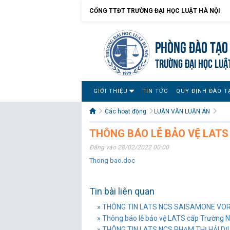
CỔNG TTĐT TRƯỜNG ĐẠI HỌC LUẬT HÀ NỘI
Phòng Đào tạo 
TRƯỜNG ĐẠI HỌC LUẬ
GIỚI THIỆU
TIN TỨC
QUY ĐỊNH ĐÀO T
Các hoạt động
LUẬN VĂN LUẬN ÁN
THÔNG BÁO LỄ BẢO VỆ LATS
Đăng vào 28/02/2022 00:00
Thong bao.doc
Tin bài liên quan
» THÔNG TIN LATS NCS SAISAMONE V
» Thông báo lễ bảo vệ LATS cấp Trường 
» THÔNG TIN LATS NCS PHẠM THỊ HẢI DỊ