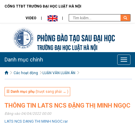
CỔNG TTĐT TRƯỜNG ĐẠI HỌC LUẬT HÀ NỘI
VIDEO
Phòng Đào tạo Sau đại học
TRƯỜNG ĐẠI HỌC LUẬT HÀ NỘI
Danh mục chính
Toggle
naviga
Các hoạt động
LUẬN VĂN LUẬN ÁN
☰ Danh mục phụ
(trượt sang phải → )
THÔNG TIN LATS NCS ĐẶNG THỊ MINH NGỌC
Đăng vào 04/04/2022 00:00
LATS NCS DANG THI MINH NGOC.rar