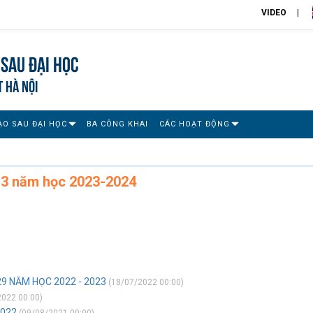
VIDEO
Sau đại học
T HÀ NỘI
ẠO SAU ĐẠI HỌC
BA CÔNG KHAI
CÁC HOẠT ĐỘNG
 3 năm học 2023-2024
9 NĂM HỌC 2022 - 2023
(18/07/2022 00:00)
022 00:00)
2022