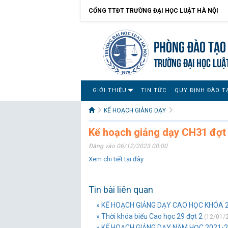
CỔNG TTĐT TRƯỜNG ĐẠI HỌC LUẬT HÀ NỘI
Phòng Đào tạo 
TRƯỜNG ĐẠI HỌC LUẬ
GIỚI THIỆU
TIN TỨC
QUY ĐỊNH ĐÀO T
KẾ HOẠCH GIẢNG DẠY
Kế hoạch giảng dạy CH31 đợt
Đăng vào 06/12/2023 00:00
Xem chi tiết tại đây
Tin bài liên quan
» KẾ HOẠCH GIẢNG DẠY CAO HỌC KHÓA 2
» Thời khóa biểu Cao học 29 đợt 2
(12/01/2
» KẾ HOẠCH GIẢNG DẠY NĂM HỌC 2021-