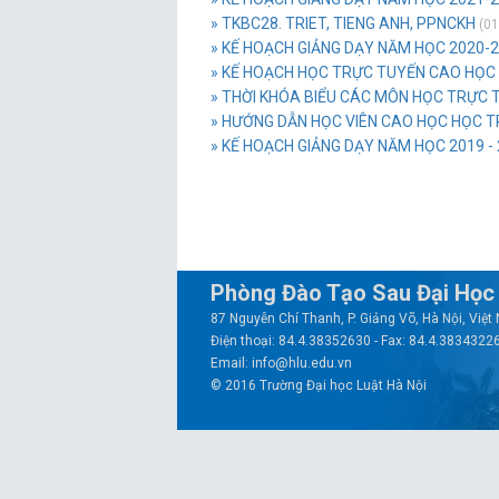
» TKBC28. TRIET, TIENG ANH, PPNCKH
(01
» KẾ HOẠCH GIẢNG DẠY NĂM HỌC 2020-
» KẾ HOẠCH HỌC TRỰC TUYẾN CAO HỌC
» THỜI KHÓA BIỂU CÁC MÔN HỌC TRỰC 
» HƯỚNG DẪN HỌC VIÊN CAO HỌC HỌC 
» KẾ HOẠCH GIẢNG DẠY NĂM HỌC 2019 - 
Phòng Đào Tạo Sau Đại Học
87 Nguyễn Chí Thanh, P. Giảng Võ, Hà Nội, Việ
Điện thoại: 84.4.38352630 - Fax: 84.4.3834322
Email: info@hlu.edu.vn
© 2016 Trường Đại học Luật Hà Nội