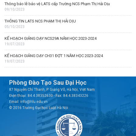
Thông báo lễ bảo vệ LATS cấp Trường NCS Phạm Thị Hải Dịu
09/10/2023
THÔNG TIN LATS NCS PHẠM THỊ HẢI DỊU
05/10/2023
KẾ HOẠCH GIẢNG DẠY NCS29A NĂM HỌC 2023-2024
19/07/2023
KẾ HOẠCH GIẢNG DẠY CH31 ĐỢT 1 NĂM HỌC 2023-2024
19/07/2023
Phòng Đào Tạo Sau Đại Học
87 Nguyễn Chí Thanh, P. Giảng Võ, Hà Nội, Việt Nam
Điện thoại: 84.4.38352630 - Fax: 84.4.38343226
Email: info@hlu.edu.vn
© 2016 Trường Đại học Luật Hà Nội