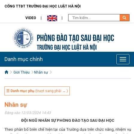
CỔNG TTĐT TRƯỜNG ĐẠI HỌC LUẬT HÀ NỘI
VIDEO
Phòng Đào tạo Sau đại học
TRƯỜNG ĐẠI HỌC LUẬT HÀ NỘI
Danh mục chính
Toggle
naviga
Giới Thiệu
Nhân sự
☰ Danh mục phụ
(trượt sang phải → )
Nhân sự
Đăng vào 12/03/2024 14:43
ĐỘI NGŨ NHÂN SỰ PHÒNG ĐÀO TẠO SAU ĐẠI HỌC
Theo phân bổ biên chế hiện tại của Trường dựa trên chức năng, nhiệm vụ