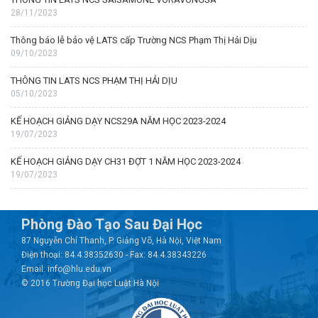
28/11/2023
Thông báo lễ bảo vệ LATS cấp Trường NCS Phạm Thị Hải Dịu
09/10/2023
THÔNG TIN LATS NCS PHẠM THỊ HẢI DỊU
05/10/2023
KẾ HOẠCH GIẢNG DẠY NCS29A NĂM HỌC 2023-2024
19/07/2023
KẾ HOẠCH GIẢNG DẠY CH31 ĐỢT 1 NĂM HỌC 2023-2024
19/07/2023
Phòng Đào Tạo Sau Đại Học
87 Nguyễn Chí Thanh, P. Giảng Võ, Hà Nội, Việt Nam
Điện thoại: 84.4.38352630 - Fax: 84.4.38343226
Email: info@hlu.edu.vn
© 2016 Trường Đại học Luật Hà Nội