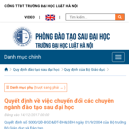
CỔNG TTĐT TRƯỜNG ĐẠI HỌC LUẬT HÀ NỘI
VIDEO
Phòng Đào tạo Sau đại học
TRƯỜNG ĐẠI HỌC LUẬT HÀ NỘI
Danh mục chính
Toggle
naviga
Quy định đào tạo sau đại học
Quy định của Bộ Giáo dục
☰ Danh mục phụ
(trượt sang phải → )
Quyết định về việc chuyển đổi các chuyên
ngành đào tạo sau đại học
Đăng vào 14/12/2017 00:00
Quyết định số 5000/QĐ-BGD&ĐT-ĐH&SĐH ngày 01/9/2004 của Bộ trưởng
Bộ Giáo dục và Đào tạo