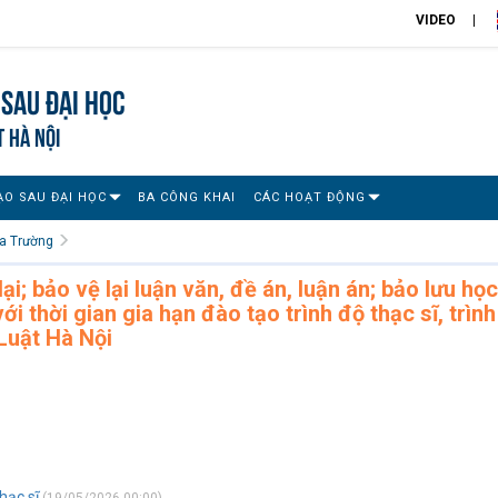
VIDEO
Sau đại học
T HÀ NỘI
ẠO SAU ĐẠI HỌC
BA CÔNG KHAI
CÁC HOẠT ĐỘNG
a Trường
i; bảo vệ lại luận văn, đề án, luận án; bảo lưu học
i thời gian gia hạn đào tạo trình độ thạc sĩ, trình
 Luật Hà Nội
hạc sĩ