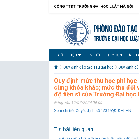
CỔNG TTĐT TRƯỜNG ĐẠI HỌC LUẬT HÀ NỘI
Phòng Đào tạo 
TRƯỜNG ĐẠI HỌC LUẬ
GIỚI THIỆU
TIN TỨC
QUY ĐỊNH ĐÀO T
Quy định đào tạo sau đại học
Quy định củ
Quy định mức thu học phí học lạ
cùng khóa khác; mức thu đối vớ
độ tiến sĩ của Trường Đại học
Đăng vào 10/07/2024 00:00
Xem chi tiết Quyết định số 1531/QĐ-ĐHLHN
Tin bài liên quan
» Biểu mẫu hồ sơ khi nộp luận văn/đề án t