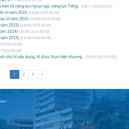
(19/05/2026 00:00)
kiện về năng lực ngoại ngữ, năng lực Tiếng...
(04/11/2025 00:00)
tiến sĩ năm 2025
(04/08/2025 00:00)
thạc sĩ năm 2025
(04/08/2025 00:00)
 (năm 2025)
(24/06/2025 00:00)
(năm 2024)
(30/08/2024 00:00)
 (năm 2024)
(02/08/2024 09:08)
7/2024 00:00)
7/2024 00:00)
ch chủ trì xây dựng, tổ chức thực hiện chương...
(18/03/2024 00:00)
1
2
3
»
t Nam
6