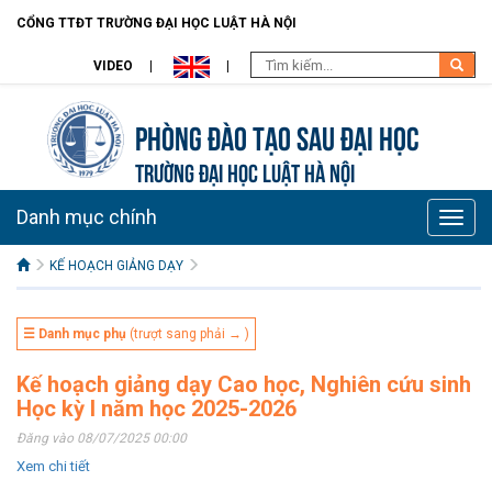
CỔNG TTĐT TRƯỜNG ĐẠI HỌC LUẬT HÀ NỘI
VIDEO
Phòng Đào tạo Sau đại học
TRƯỜNG ĐẠI HỌC LUẬT HÀ NỘI
Danh mục chính
Toggle
naviga
KẾ HOẠCH GIẢNG DẠY
☰ Danh mục phụ
(trượt sang phải → )
Kế hoạch giảng dạy Cao học, Nghiên cứu sinh
Học kỳ I năm học 2025-2026
Đăng vào 08/07/2025 00:00
Xem chi tiết