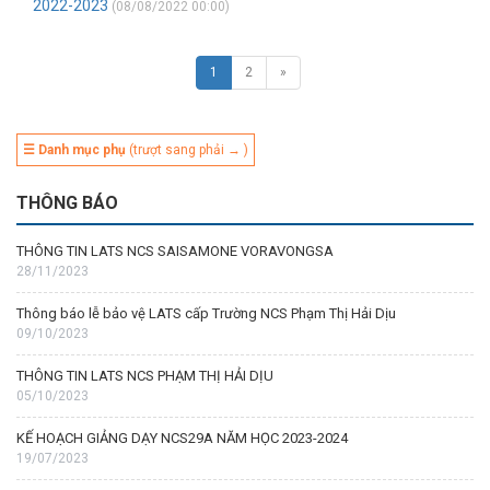
2022-2023
(08/08/2022 00:00)
1
2
»
☰ Danh mục phụ
(trượt sang phải → )
THÔNG BÁO
THÔNG TIN LATS NCS SAISAMONE VORAVONGSA
28/11/2023
Thông báo lễ bảo vệ LATS cấp Trường NCS Phạm Thị Hải Dịu
09/10/2023
THÔNG TIN LATS NCS PHẠM THỊ HẢI DỊU
05/10/2023
KẾ HOẠCH GIẢNG DẠY NCS29A NĂM HỌC 2023-2024
19/07/2023