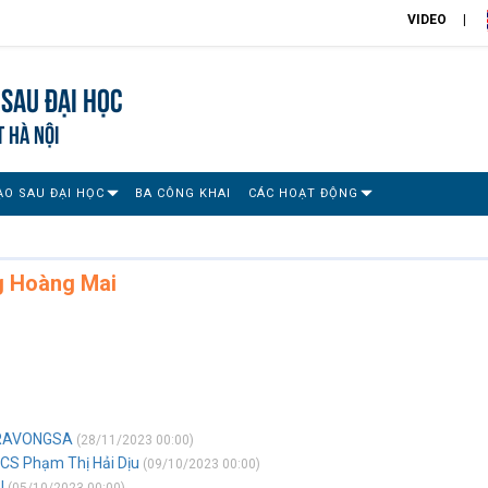
VIDEO
Sau đại học
T HÀ NỘI
ẠO SAU ĐẠI HỌC
BA CÔNG KHAI
CÁC HOẠT ĐỘNG
g Hoàng Mai
ORAVONGSA
(28/11/2023 00:00)
NCS Phạm Thị Hải Dịu
(09/10/2023 00:00)
U