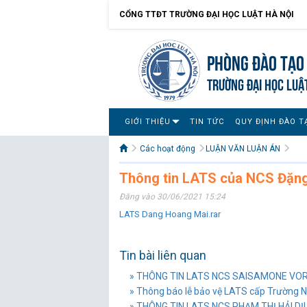
CỔNG TTĐT TRƯỜNG ĐẠI HỌC LUẬT HÀ NỘI
Phòng Đào tạo 
TRƯỜNG ĐẠI HỌC LUẬ
GIỚI THIỆU
TIN TỨC
QUY ĐỊNH ĐÀO T
Các hoạt động
LUẬN VĂN LUẬN ÁN
Thông tin LATS của NCS Đặn
Đăng vào 30/06/2021 15:24
LATS Dang Hoang Mai.rar
Tin bài liên quan
» THÔNG TIN LATS NCS SAISAMONE V
» Thông báo lễ bảo vệ LATS cấp Trường 
» THÔNG TIN LATS NCS PHẠM THỊ HẢI DỊ