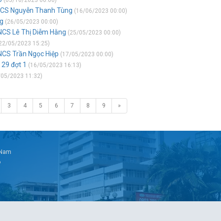
(05/10/2023 00:00)
 NCS Nguyễn Thanh Tùng
(16/06/2023 00:00)
g
(26/05/2023 00:00)
NCS Lê Thị Diễm Hằng
(25/05/2023 00:00)
22/05/2023 15:25)
NCS Trần Ngọc Hiệp
(17/05/2023 00:00)
 29 đợt 1
(16/05/2023 16:13)
05/2023 11:32)
3
4
5
6
7
8
9
»
t Nam
6