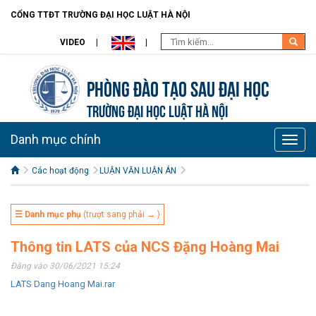
CỔNG TTĐT TRƯỜNG ĐẠI HỌC LUẬT HÀ NỘI
VIDEO
Phòng Đào tạo Sau đại học
TRƯỜNG ĐẠI HỌC LUẬT HÀ NỘI
Danh mục chính
Toggle
naviga
Các hoạt động
LUẬN VĂN LUẬN ÁN
☰ Danh mục phụ
(trượt sang phải → )
Thông tin LATS của NCS Đặng Hoàng Mai
Đăng vào 30/06/2021 15:24
LATS Dang Hoang Mai.rar