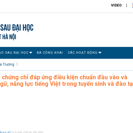
VIDEO
Sau đại học
T HÀ NỘI
ẠO SAU ĐẠI HỌC
BA CÔNG KHAI
CÁC HOẠT ĐỘNG
a Trường
 chứng chỉ đáp ứng điều kiện chuẩn đầu vào và
gữ, năng lực tiếng Việt trong tuyển sinh và đào t
hạc sĩ