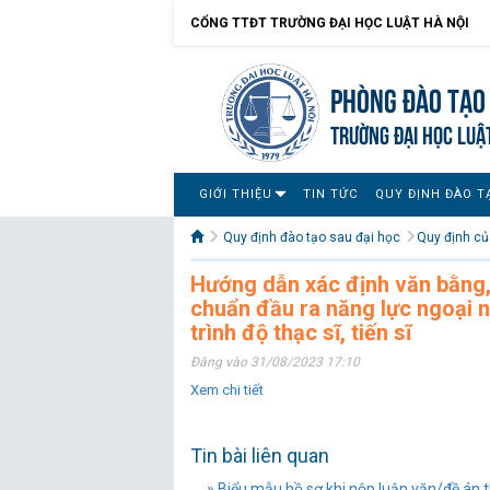
CỔNG TTĐT TRƯỜNG ĐẠI HỌC LUẬT HÀ NỘI
Phòng Đào tạo 
TRƯỜNG ĐẠI HỌC LUẬ
GIỚI THIỆU
TIN TỨC
QUY ĐỊNH ĐÀO T
Quy định đào tạo sau đại học
Quy định củ
Hướng dẫn xác định văn bằng,
chuẩn đầu ra năng lực ngoại n
trình độ thạc sĩ, tiến sĩ
Đăng vào 31/08/2023 17:10
Xem chi tiết
Tin bài liên quan
» Biểu mẫu hồ sơ khi nộp luận văn/đề án t