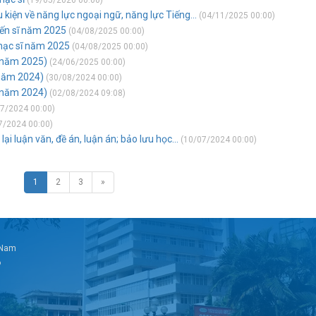
(19/05/2026 00:00)
kiện về năng lực ngoại ngữ, năng lực Tiếng...
(04/11/2025 00:00)
tiến sĩ năm 2025
(04/08/2025 00:00)
thạc sĩ năm 2025
(04/08/2025 00:00)
 (năm 2025)
(24/06/2025 00:00)
(năm 2024)
(30/08/2024 00:00)
 (năm 2024)
(02/08/2024 09:08)
7/2024 00:00)
7/2024 00:00)
ại luận văn, đề án, luận án; bảo lưu học...
(10/07/2024 00:00)
1
2
3
»
t Nam
6