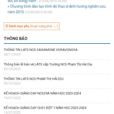
đổi, bổ sung) năm...
(13/06/2016 00:00)
» Chương trình đào tạo trình độ thạc sĩ định hướng nghiên cứu
năm 2015
(15/05/2015 00:00)
☰ Danh mục phụ
(trượt sang phải → )
THÔNG BÁO
THÔNG TIN LATS NCS SAISAMONE VORAVONGSA
28/11/2023
Thông báo lễ bảo vệ LATS cấp Trường NCS Phạm Thị Hải Dịu
09/10/2023
THÔNG TIN LATS NCS PHẠM THỊ HẢI DỊU
05/10/2023
KẾ HOẠCH GIẢNG DẠY NCS29A NĂM HỌC 2023-2024
19/07/2023
KẾ HOẠCH GIẢNG DẠY CH31 ĐỢT 1 NĂM HỌC 2023-2024
19/07/2023