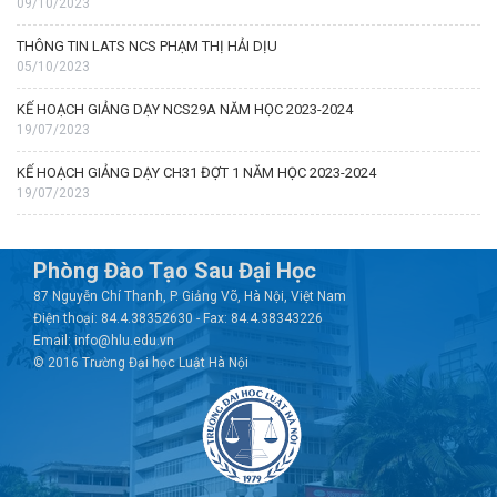
09/10/2023
THÔNG TIN LATS NCS PHẠM THỊ HẢI DỊU
05/10/2023
KẾ HOẠCH GIẢNG DẠY NCS29A NĂM HỌC 2023-2024
19/07/2023
KẾ HOẠCH GIẢNG DẠY CH31 ĐỢT 1 NĂM HỌC 2023-2024
19/07/2023
Phòng Đào Tạo Sau Đại Học
87 Nguyễn Chí Thanh, P. Giảng Võ, Hà Nội, Việt Nam
Điện thoại: 84.4.38352630 - Fax: 84.4.38343226
Email: info@hlu.edu.vn
© 2016 Trường Đại học Luật Hà Nội