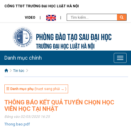
CỔNG TTĐT TRƯỜNG ĐẠI HỌC LUẬT HÀ NỘI
VIDEO
Phòng Đào tạo Sau đại học
TRƯỜNG ĐẠI HỌC LUẬT HÀ NỘI
Danh mục chính
Toggle
naviga
Tin tức
☰ Danh mục phụ
(trượt sang phải → )
THÔNG BÁO KẾT QUẢ TUYỂN CHỌN HỌC
VIÊN HỌC TẠI NHẬT
Đăng vào 02/03/2020 16:25
Thong bao.pdf