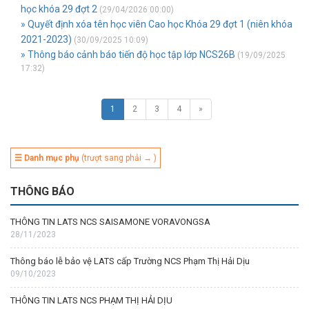
học khóa 29 đợt 2
(29/04/2026 00:00)
» Quyết định xóa tên học viên Cao học Khóa 29 đợt 1 (niên khóa
2021-2023)
(30/09/2025 10:09)
» Thông báo cảnh báo tiến độ học tập lớp NCS26B
(19/09/2025
17:32)
1
2
3
4
»
☰ Danh mục phụ
(trượt sang phải → )
THÔNG BÁO
THÔNG TIN LATS NCS SAISAMONE VORAVONGSA
28/11/2023
Thông báo lễ bảo vệ LATS cấp Trường NCS Phạm Thị Hải Dịu
09/10/2023
THÔNG TIN LATS NCS PHẠM THỊ HẢI DỊU