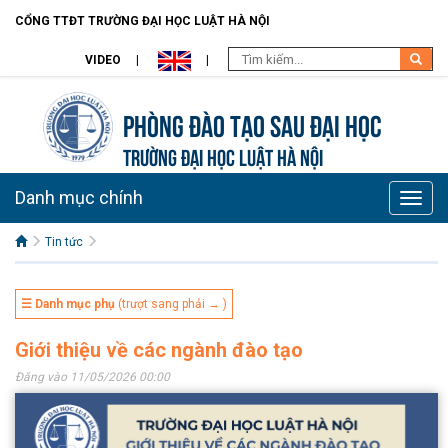
CỔNG TTĐT TRƯỜNG ĐẠI HỌC LUẬT HÀ NỘI
VIDEO
Phòng Đào tạo Sau đại học
TRƯỜNG ĐẠI HỌC LUẬT HÀ NỘI
Danh mục chính
Toggle
naviga
Tin tức
☰ Danh mục phụ
(trượt sang phải → )
Giới thiệu về các ngành đào tạo
Đăng vào 11/05/2026 00:00