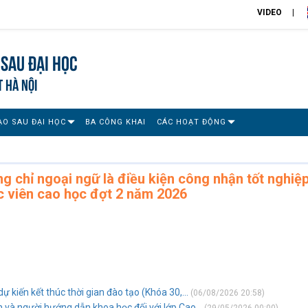
VIDEO
Sau đại học
T HÀ NỘI
ẠO SAU ĐẠI HỌC
BA CÔNG KHAI
CÁC HOẠT ĐỘNG
 chỉ ngoại ngữ là điều kiện công nhận tốt nghiệ
ọc viên cao học đợt 2 năm 2026
 kiến kết thúc thời gian đào tạo (Khóa 30,...
(06/08/2026 20:58)
 và người hướng dẫn khoa học đối với lớp Cao...