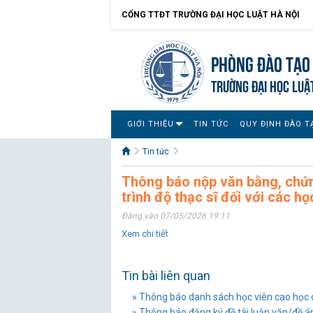
CỔNG TTĐT TRƯỜNG ĐẠI HỌC LUẬT HÀ NỘI
Phòng Đào tạo 
TRƯỜNG ĐẠI HỌC LUẬ
GIỚI THIỆU
TIN TỨC
QUY ĐỊNH ĐÀO T
Tin tức
Thông báo nộp văn bằng, chứng
trình độ thạc sĩ đối với các h
Đăng vào 07/05/2026 19:11
Xem chi tiết
Tin bài liên quan
» Thông báo danh sách học viên cao học dự
» Thông báo đăng ký đề tài luận văn/đề án