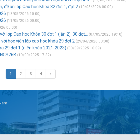
(29/05/2026 00:00)
n, đề án lớp Cao học Khóa 32 đợt 1, đợt 2
(19/05/2026 00:00)
026
(13/05/2026 10:00)
026
(11/05/2026 00:00)
026 00:00)
ới lớp Cao học Khóa 30 đợt 1 (lần 2), 30 đợt...
(07/05/2026 19:10)
i với học viên lớp cao học khóa 29 đợt 2
(29/04/2026 00:00)
óa 29 đợt 1 (niên khóa 2021-2023)
(30/09/2025 10:09)
p NCS26B
(19/09/2025 17:32)
1
2
3
4
»
t Nam
6