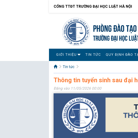
CỔNG TTĐT TRƯỜNG ĐẠI HỌC LUẬT HÀ NỘI
Phòng Đào tạo 
TRƯỜNG ĐẠI HỌC LUẬ
GIỚI THIỆU
TIN TỨC
QUY ĐỊNH ĐÀO T
Tin tức
Thông tin tuyển sinh sau đại
Đăng vào 11/05/2026 00:00