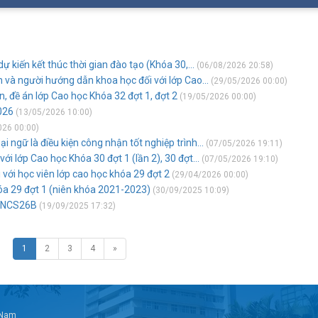
 kiến kết thúc thời gian đào tạo (Khóa 30,...
(06/08/2026 20:58)
 và người hướng dẫn khoa học đối với lớp Cao...
(29/05/2026 00:00)
n, đề án lớp Cao học Khóa 32 đợt 1, đợt 2
(19/05/2026 00:00)
026
(13/05/2026 10:00)
026 00:00)
 ngữ là điều kiện công nhận tốt nghiệp trình...
(07/05/2026 19:11)
ới lớp Cao học Khóa 30 đợt 1 (lần 2), 30 đợt...
(07/05/2026 19:10)
i với học viên lớp cao học khóa 29 đợt 2
(29/04/2026 00:00)
óa 29 đợt 1 (niên khóa 2021-2023)
(30/09/2025 10:09)
p NCS26B
(19/09/2025 17:32)
1
2
3
4
»
t Nam