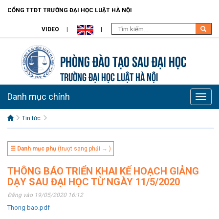
CỔNG TTĐT TRƯỜNG ĐẠI HỌC LUẬT HÀ NỘI
VIDEO
Phòng Đào tạo Sau đại học
TRƯỜNG ĐẠI HỌC LUẬT HÀ NỘI
Danh mục chính
Toggle
naviga
Tin tức
☰ Danh mục phụ
(trượt sang phải → )
THÔNG BÁO TRIỂN KHAI KẾ HOẠCH GIẢNG
DẠY SAU ĐẠI HỌC TỪ NGÀY 11/5/2020
Đăng vào 19/05/2020 16:12
Thong bao.pdf