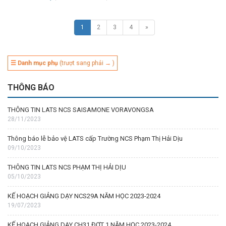
1
2
3
4
»
☰ Danh mục phụ
(trượt sang phải → )
THÔNG BÁO
THÔNG TIN LATS NCS SAISAMONE VORAVONGSA
28/11/2023
Thông báo lễ bảo vệ LATS cấp Trường NCS Phạm Thị Hải Dịu
09/10/2023
THÔNG TIN LATS NCS PHẠM THỊ HẢI DỊU
05/10/2023
KẾ HOẠCH GIẢNG DẠY NCS29A NĂM HỌC 2023-2024
19/07/2023
KẾ HOẠCH GIẢNG DẠY CH31 ĐỢT 1 NĂM HỌC 2023-2024