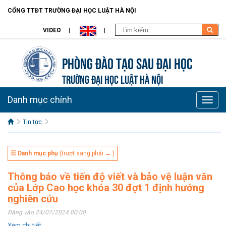
CỔNG TTĐT TRƯỜNG ĐẠI HỌC LUẬT HÀ NỘI
VIDEO
Phòng Đào tạo Sau đại học
TRƯỜNG ĐẠI HỌC LUẬT HÀ NỘI
Danh mục chính
Toggle
naviga
Tin tức
☰ Danh mục phụ
(trượt sang phải → )
Thông báo về tiến độ viết và bảo vệ luận văn
của Lớp Cao học khóa 30 đợt 1 định hướng
nghiên cứu
Đăng vào 24/07/2024 00:00
Xem chi tiết