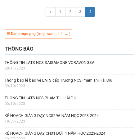
«
1
2
3
4
☰ Danh mục phụ
(trượt sang phải → )
THÔNG BÁO
THÔNG TIN LATS NCS SAISAMONE VORAVONGSA
28/11/2023
Thông báo lễ bảo vệ LATS cấp Trường NCS Phạm Thị Hải Dịu
09/10/2023
THÔNG TIN LATS NCS PHẠM THỊ HẢI DỊU
05/10/2023
KẾ HOẠCH GIẢNG DẠY NCS29A NĂM HỌC 2023-2024
19/07/2023
KẾ HOẠCH GIẢNG DẠY CH31 ĐỢT 1 NĂM HỌC 2023-2024