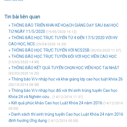
Tin bài liên quan
» THÔNG BÁO TRIỂN KHAI KẾ HOẠCH GIẢNG DẠY SAU ĐẠI HỌC
TỪ NGÀY 11/5/2020
(19/05/2020 16:12)
» THÔNG BÁO HỌC TRỰC TUYẾN TỪ 4 ĐẾN 17/5/2020 VỚI HV
CAO HỌC, NCS
(29/04/2020 16:20)
» THÔNG BÁO HỌC TRỰC TUYẾN VỚI NCS25B
(30/03/2020 11:57)
» THÔNG BÁO HỌC TRỰC TUYẾN ĐỐI VỚI HỌC VIÊN CAO HỌC
(13/03/2020 14:49)
» THÔNG BÁO KẾT QUẢ TUYỂN CHỌN HỌC VIÊN HỌC TẠI NHẬT
(02/03/2020 16:25)
» Thông báo V/v nhập học và khai giảng lớp cao học luật khóa 26
(30/10/2018 08:38)
» Thông báo V/v nhập học đối với thí sinh trúng tuyển Cao học
Khóa 24 và Nghiên cứu...
(14/12/2016 11:31)
» Kết quả phúc khảo Cao học Luật Khóa 24 năm 2016
(14/12/2016
00:00)
» Danh sách thí sinh trúng tuyển Cao học Luật Khóa 24 năm 2016
định hướng Ứng dụng
(14/12/2016 00:00)