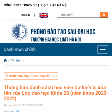
CỔNG TTĐT TRƯỜNG ĐẠI HỌC LUẬT HÀ NỘI
VIDEO
Phòng Đào tạo Sau đại học
TRƯỜNG ĐẠI HỌC LUẬT HÀ NỘI
Danh mục chính
Toggle
naviga
Tin tức
☰ Danh mục phụ
(trượt sang phải → )
Thông báo danh sách học viên dự kiến bị xóa
tên của Lớp cao học Khóa 28 (niên khóa 2020-
2022)
Đăng vào 26/12/2024 00:00
Xem chi tiết