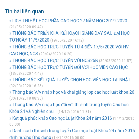
Tin bài liên quan
» LỊCH THI HẾT HỌC PHẦN CAO HỌC 27 NĂM HỌC 2019-2020
(21/05/2020 09:42)
» THÔNG BÁO TRIỂN KHAI KẾ HOẠCH GIẢNG DẠY SAU ĐẠI HỌC
TỪ NGÀY 11/5/2020
(19/05/2020 16:12)
» THÔNG BÁO HỌC TRỰC TUYẾN TỪ 4 ĐẾN 17/5/2020 VỚI HV
CAO HỌC, NCS
(29/04/2020 16:20)
» THÔNG BÁO HỌC TRỰC TUYẾN VỚI NCS25B
(30/03/2020 11:57)
» THÔNG BÁO HỌC TRỰC TUYẾN ĐỐI VỚI HỌC VIÊN CAO HỌC
(13/03/2020 14:49)
» THÔNG BÁO KẾT QUẢ TUYỂN CHỌN HỌC VIÊN HỌC TẠI NHẬT
(02/03/2020 16:25)
» Thông báo V/v nhập học và khai giảng lớp cao học luật khóa 26
(30/10/2018 08:38)
» Thông báo V/v nhập học đối với thí sinh trúng tuyển Cao học
Khóa 24 và Nghiên cứu...
(14/12/2016 11:31)
» Kết quả phúc khảo Cao học Luật Khóa 24 năm 2016
(14/12/2016
00:00)
» Danh sách thí sinh trúng tuyển Cao học Luật Khóa 24 năm 2016
định hướng Ứng dụng
(14/12/2016 00:00)