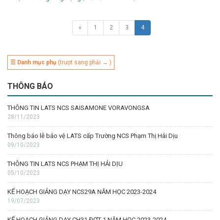
«
1
2
3
4
☰ Danh mục phụ
(trượt sang phải → )
THÔNG BÁO
THÔNG TIN LATS NCS SAISAMONE VORAVONGSA
28/11/2023
Thông báo lễ bảo vệ LATS cấp Trường NCS Phạm Thị Hải Dịu
09/10/2023
THÔNG TIN LATS NCS PHẠM THỊ HẢI DỊU
05/10/2023
KẾ HOẠCH GIẢNG DẠY NCS29A NĂM HỌC 2023-2024
19/07/2023
KẾ HOẠCH GIẢNG DẠY CH31 ĐỢT 1 NĂM HỌC 2023-2024