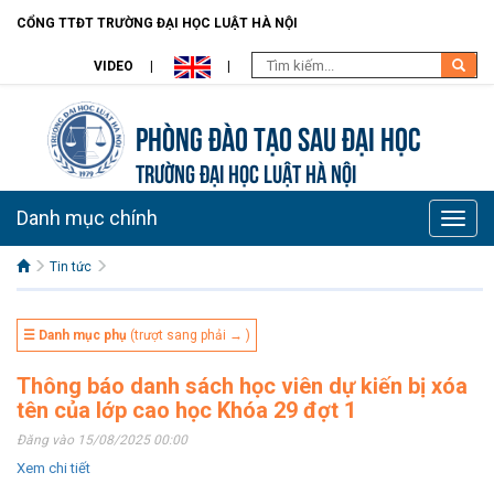
CỔNG TTĐT TRƯỜNG ĐẠI HỌC LUẬT HÀ NỘI
VIDEO
Phòng Đào tạo Sau đại học
TRƯỜNG ĐẠI HỌC LUẬT HÀ NỘI
Danh mục chính
Toggle
naviga
Tin tức
☰ Danh mục phụ
(trượt sang phải → )
Thông báo danh sách học viên dự kiến bị xóa
tên của lớp cao học Khóa 29 đợt 1
Đăng vào 15/08/2025 00:00
Xem chi tiết