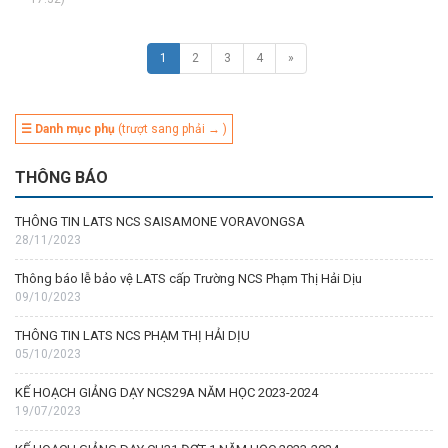
1
2
3
4
»
☰ Danh mục phụ
(trượt sang phải → )
THÔNG BÁO
THÔNG TIN LATS NCS SAISAMONE VORAVONGSA
28/11/2023
Thông báo lễ bảo vệ LATS cấp Trường NCS Phạm Thị Hải Dịu
09/10/2023
THÔNG TIN LATS NCS PHẠM THỊ HẢI DỊU
05/10/2023
KẾ HOẠCH GIẢNG DẠY NCS29A NĂM HỌC 2023-2024
19/07/2023