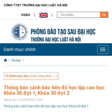
CỔNG TTĐT TRƯỜNG ĐẠI HỌC LUẬT HÀ NỘI
VIDEO
Phòng Đào tạo Sau đại học
TRƯỜNG ĐẠI HỌC LUẬT HÀ NỘI
Danh mục chính
Toggle
naviga
Tin tức
☰ Danh mục phụ
(trượt sang phải → )
Thông báo cảnh báo tiến độ học tập cao học
Khóa 30 đợt 1, Khóa 30 đợt 2
Đăng vào 12/09/2025 15:03
Thông báo cảnh báo tiến độ học tập cao học Khóa 30 đợt 1