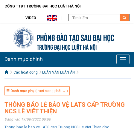
CỔNG TTĐT TRƯỜNG ĐẠI HỌC LUẬT HÀ NỘI
VIDEO
Phòng Đào tạo Sau đại học
TRƯỜNG ĐẠI HỌC LUẬT HÀ NỘI
Danh mục chính
Toggle
naviga
Các hoạt động
LUẬN VĂN LUẬN ÁN
☰ Danh mục phụ
(trượt sang phải → )
THÔNG BÁO LỄ BẢO VỆ LATS CẤP TRƯỜNG
NCS LÊ VIẾT THIỆN
Đăng vào 19/08/2022 00:00
Thong bao le bao ve LATS cap Truong NCS Le Viet Thien.doc