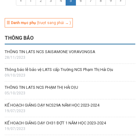
«
1
2
3
4
5
6
7
8
9
»
☰ Danh mục phụ
(trượt sang phải → )
THÔNG BÁO
THÔNG TIN LATS NCS SAISAMONE VORAVONGSA
28/11/2023
Thông báo lễ bảo vệ LATS cấp Trường NCS Phạm Thị Hải Dịu
09/10/2023
THÔNG TIN LATS NCS PHẠM THỊ HẢI DỊU
05/10/2023
KẾ HOẠCH GIẢNG DẠY NCS29A NĂM HỌC 2023-2024
19/07/2023
KẾ HOẠCH GIẢNG DẠY CH31 ĐỢT 1 NĂM HỌC 2023-2024
19/07/2023