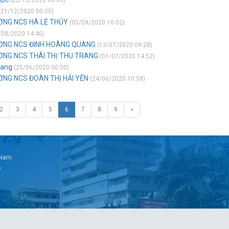
(22/12/2020 00:00)
(21/12/2020 00:00)
ỜNG NCS HÀ LỆ THỦY
(05/09/2020 10:02)
/08/2020 14:40)
ƯỜNG NCS ĐINH HOÀNG QUANG
(13/07/2020 09:28)
ỜNG NCS THÁI THỊ THU TRANG
(01/07/2020 14:52)
uang
(25/06/2020 00:00)
ỜNG NCS ĐOÀN THỊ HẢI YẾN
(24/06/2020 10:58)
2
3
4
5
6
7
8
9
»
t Nam
6