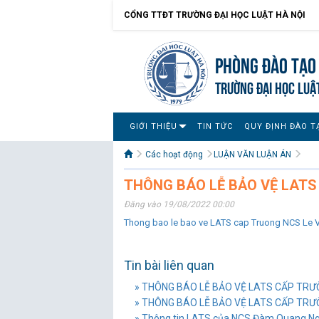
CỔNG TTĐT TRƯỜNG ĐẠI HỌC LUẬT HÀ NỘI
Phòng Đào tạo 
TRƯỜNG ĐẠI HỌC LUẬ
GIỚI THIỆU
TIN TỨC
QUY ĐỊNH ĐÀO T
Các hoạt động
LUẬN VĂN LUẬN ÁN
THÔNG BÁO LỄ BẢO VỆ LATS
Đăng vào 19/08/2022 00:00
Thong bao le bao ve LATS cap Truong NCS Le V
Tin bài liên quan
» THÔNG BÁO LỄ BẢO VỆ LATS CẤP TR
» THÔNG BÁO LỄ BẢO VỆ LATS CẤP TR
» Thông tin LATS của NCS Đàm Quang N