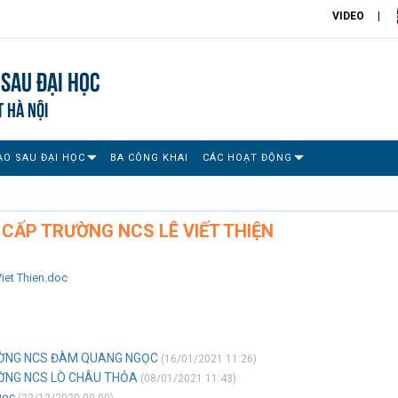
VIDEO
Sau đại học
T HÀ NỘI
ẠO SAU ĐẠI HỌC
BA CÔNG KHAI
CÁC HOẠT ĐỘNG
 CẤP TRƯỜNG NCS LÊ VIẾT THIỆN
iet Thien.doc
ƯỜNG NCS ĐÀM QUANG NGỌC
(16/01/2021 11:26)
ƯỜNG NCS LÒ CHÂU THỎA
(08/01/2021 11:43)
gọc