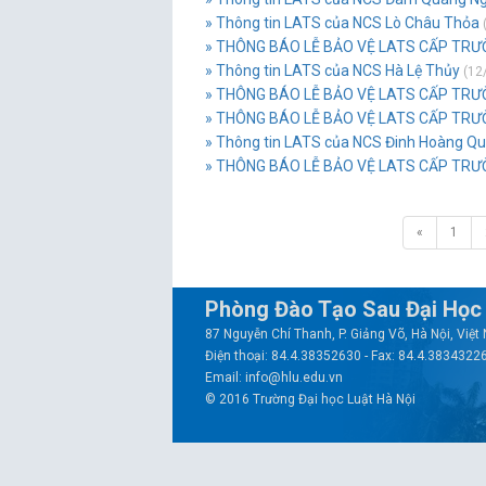
» Thông tin LATS của NCS Lò Châu Thỏa
» THÔNG BÁO LỄ BẢO VỆ LATS CẤP TRƯ
» Thông tin LATS của NCS Hà Lệ Thủy
(12
» THÔNG BÁO LỄ BẢO VỆ LATS CẤP TR
» THÔNG BÁO LỄ BẢO VỆ LATS CẤP TRƯ
» Thông tin LATS của NCS Đinh Hoàng Q
» THÔNG BÁO LỄ BẢO VỆ LATS CẤP TRƯ
«
1
Phòng Đào Tạo Sau Đại Học
87 Nguyễn Chí Thanh, P. Giảng Võ, Hà Nội, Việ
Điện thoại: 84.4.38352630 - Fax: 84.4.3834322
Email: info@hlu.edu.vn
© 2016 Trường Đại học Luật Hà Nội