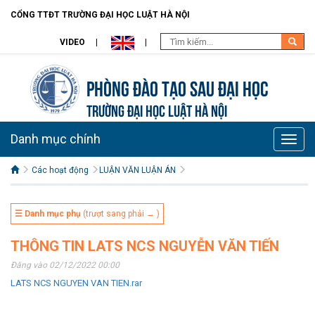
CỔNG TTĐT TRƯỜNG ĐẠI HỌC LUẬT HÀ NỘI
VIDEO
Phòng Đào tạo Sau đại học
TRƯỜNG ĐẠI HỌC LUẬT HÀ NỘI
Danh mục chính
Toggle
naviga
Các hoạt động
LUẬN VĂN LUẬN ÁN
☰ Danh mục phụ
(trượt sang phải → )
THÔNG TIN LATS NCS NGUYỄN VĂN TIẾN
Đăng vào 02/12/2022 00:00
LATS NCS NGUYEN VAN TIEN.rar