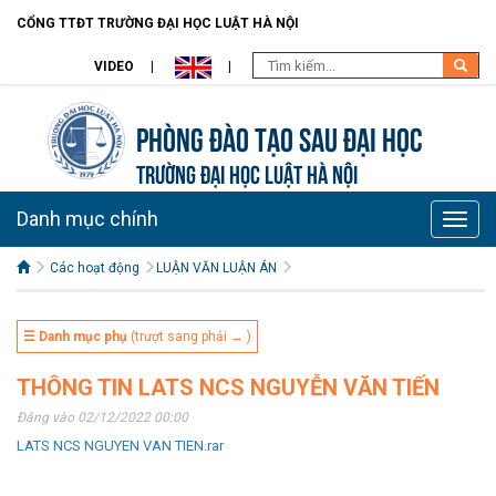
CỔNG TTĐT TRƯỜNG ĐẠI HỌC LUẬT HÀ NỘI
VIDEO
Phòng Đào tạo Sau đại học
TRƯỜNG ĐẠI HỌC LUẬT HÀ NỘI
Danh mục chính
Toggle
naviga
Các hoạt động
LUẬN VĂN LUẬN ÁN
☰ Danh mục phụ
(trượt sang phải → )
THÔNG TIN LATS NCS NGUYỄN VĂN TIẾN
Đăng vào 02/12/2022 00:00
LATS NCS NGUYEN VAN TIEN.rar