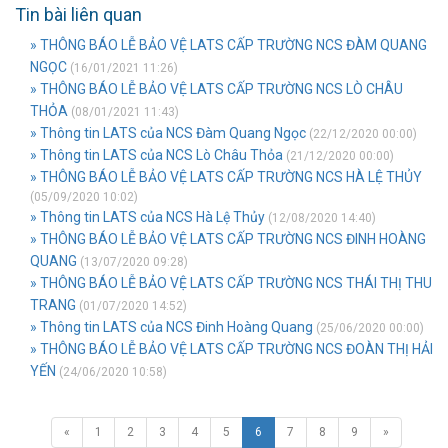
Tin bài liên quan
» THÔNG BÁO LỄ BẢO VỆ LATS CẤP TRƯỜNG NCS ĐÀM QUANG
NGỌC
(16/01/2021 11:26)
» THÔNG BÁO LỄ BẢO VỆ LATS CẤP TRƯỜNG NCS LÒ CHÂU
THỎA
(08/01/2021 11:43)
» Thông tin LATS của NCS Đàm Quang Ngọc
(22/12/2020 00:00)
» Thông tin LATS của NCS Lò Châu Thỏa
(21/12/2020 00:00)
» THÔNG BÁO LỄ BẢO VỆ LATS CẤP TRƯỜNG NCS HÀ LỆ THỦY
(05/09/2020 10:02)
» Thông tin LATS của NCS Hà Lệ Thủy
(12/08/2020 14:40)
» THÔNG BÁO LỄ BẢO VỆ LATS CẤP TRƯỜNG NCS ĐINH HOÀNG
QUANG
(13/07/2020 09:28)
» THÔNG BÁO LỄ BẢO VỆ LATS CẤP TRƯỜNG NCS THÁI THỊ THU
TRANG
(01/07/2020 14:52)
» Thông tin LATS của NCS Đinh Hoàng Quang
(25/06/2020 00:00)
» THÔNG BÁO LỄ BẢO VỆ LATS CẤP TRƯỜNG NCS ĐOÀN THỊ HẢI
YẾN
(24/06/2020 10:58)
«
1
2
3
4
5
6
7
8
9
»