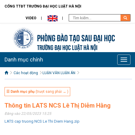
CỔNG TTĐT TRƯỜNG ĐẠI HỌC LUẬT HÀ NỘI
VIDEO
Phòng Đào tạo Sau đại học
TRƯỜNG ĐẠI HỌC LUẬT HÀ NỘI
Danh mục chính
Toggle
naviga
Các hoạt động
LUẬN VĂN LUẬN ÁN
☰ Danh mục phụ
(trượt sang phải → )
Thông tin LATS NCS Lê Thị Diễm Hằng
Đăng vào 22/05/2023 15:25
LATS cap truong NCS Le Thi Diem Hang.zip