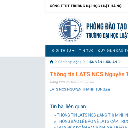
CỔNG TTĐT TRƯỜNG ĐẠI HỌC LUẬT HÀ NỘI
Phòng Đào tạo 
TRƯỜNG ĐẠI HỌC LUẬ
GIỚI THIỆU
TIN TỨC
QUY ĐỊNH ĐÀO T
Các hoạt động
LUẬN VĂN LUẬN ÁN
Thông tin LATS NCS Nguyễn 
Đăng vào 26/05/2023 00:00
LATS NCS NGUYEN THANH TUNG.rar
Tin bài liên quan
» THÔNG TIN LATS NCS ĐẶNG THỊ MINH 
» THÔNG BÁO LỄ BẢO VỆ LATS CẤP TR
» LATS NCS ĐOÀN VĂN BÌNH_SAU BẢO 