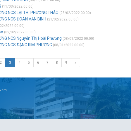
(30/03/2022 00:00)
G
(11/03/2022 00:00)
ỜNG NCS LẠI THỊ PHƯƠNG THẢO
(28/02/2022 00:00)
ỜNG NCS ĐOÀN VĂN BÌNH
(21/02/2022 00:00)
02/2022 00:00)
ảo
(09/02/2022 00:00)
NG NCS Nguyễn Thị Hoài Phương
(08/01/2022 00:00)
ƯỜNG NCS ĐẶNG KIM PHƯƠNG
(08/01/2022 00:00)
2
3
4
5
6
7
8
9
»
t Nam
6