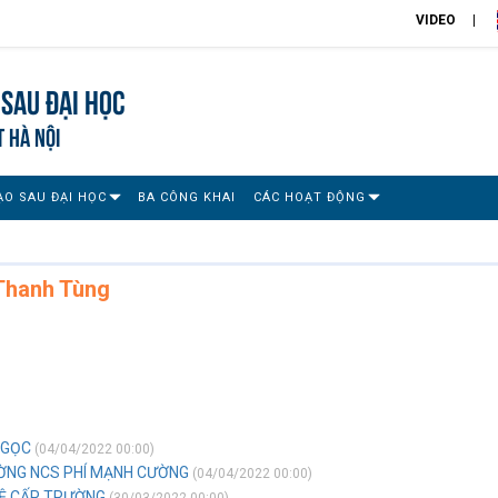
VIDEO
Sau đại học
T HÀ NỘI
ẠO SAU ĐẠI HỌC
BA CÔNG KHAI
CÁC HOẠT ĐỘNG
Thanh Tùng
NGỌC
(04/04/2022 00:00)
ƯỜNG NCS PHÍ MẠNH CƯỜNG
(04/04/2022 00:00)
VỆ CẤP TRƯỜNG