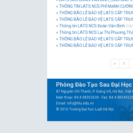
» THÔNG TIN LATS NCS PHÍ MẠNH CƯỜN
» THÔNG BÁO LỄ BẢO VỆ LATS CẤP TRƯ
» THÔNG BÁO LỄ BẢO VỆ LATS CẤP TRƯ
» Thông tin LATS NCS Đoàn Văn Bình
(18/
» Thông tin LATS NCS Lại Thị Phương Th
» THÔNG BÁO LỄ BẢO VỆ LATS CẤP TRƯỜ
» THÔNG BÁO LỄ BẢO VỆ LATS CẤP TR
«
1
Phòng Đào Tạo Sau Đại Học
87 Nguyễn Chí Thanh, P. Giảng Võ, Hà Nội, Việ
Điện thoại: 84.4.38352630 - Fax: 84.4.3834322
Email: info@hlu.edu.vn
© 2016 Trường Đại học Luật Hà Nội