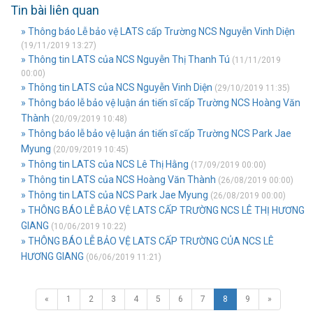
Tin bài liên quan
» Thông báo Lễ bảo vệ LATS cấp Trường NCS Nguyễn Vinh Diện
(19/11/2019 13:27)
» Thông tin LATS của NCS Nguyễn Thị Thanh Tú
(11/11/2019
00:00)
» Thông tin LATS của NCS Nguyễn Vinh Diện
(29/10/2019 11:35)
» Thông báo lễ bảo vệ luận án tiến sĩ cấp Trường NCS Hoàng Văn
Thành
(20/09/2019 10:48)
» Thông báo lễ bảo vệ luận án tiến sĩ cấp Trường NCS Park Jae
Myung
(20/09/2019 10:45)
» Thông tin LATS của NCS Lê Thị Hằng
(17/09/2019 00:00)
» Thông tin LATS của NCS Hoàng Văn Thành
(26/08/2019 00:00)
» Thông tin LATS của NCS Park Jae Myung
(26/08/2019 00:00)
» THÔNG BÁO LỄ BẢO VỆ LATS CẤP TRƯỜNG NCS LÊ THỊ HƯƠNG
GIANG
(10/06/2019 10:22)
» THÔNG BÁO LỄ BẢO VỆ LATS CẤP TRƯỜNG CỦA NCS LÊ
HƯƠNG GIANG
(06/06/2019 11:21)
«
1
2
3
4
5
6
7
8
9
»