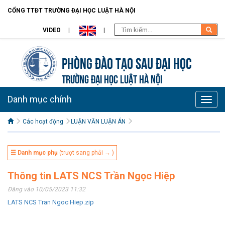
CỔNG TTĐT TRƯỜNG ĐẠI HỌC LUẬT HÀ NỘI
VIDEO
Phòng Đào tạo Sau đại học
TRƯỜNG ĐẠI HỌC LUẬT HÀ NỘI
Danh mục chính
Toggle
naviga
Các hoạt động
LUẬN VĂN LUẬN ÁN
☰ Danh mục phụ
(trượt sang phải → )
Thông tin LATS NCS Trần Ngọc Hiệp
Đăng vào 10/05/2023 11:32
LATS NCS Tran Ngoc Hiep.zip