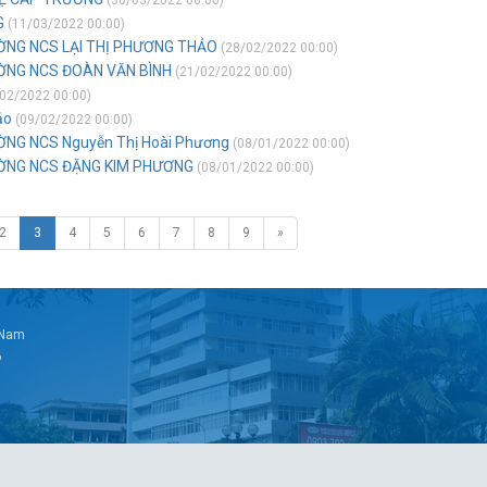
(30/03/2022 00:00)
G
(11/03/2022 00:00)
ỜNG NCS LẠI THỊ PHƯƠNG THẢO
(28/02/2022 00:00)
ỜNG NCS ĐOÀN VĂN BÌNH
(21/02/2022 00:00)
02/2022 00:00)
ảo
(09/02/2022 00:00)
NG NCS Nguyễn Thị Hoài Phương
(08/01/2022 00:00)
ƯỜNG NCS ĐẶNG KIM PHƯƠNG
(08/01/2022 00:00)
2
3
4
5
6
7
8
9
»
t Nam
6