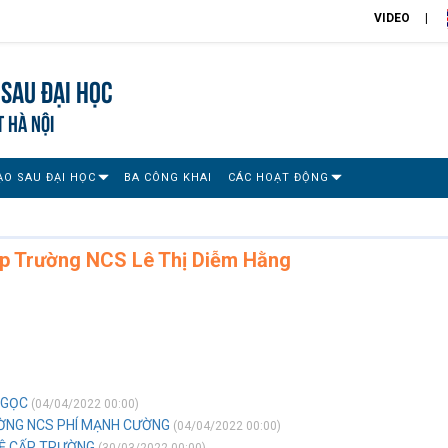
VIDEO
Sau đại học
T HÀ NỘI
ẠO SAU ĐẠI HỌC
BA CÔNG KHAI
CÁC HOẠT ĐỘNG
p Trường NCS Lê Thị Diễm Hằng
NGỌC
(04/04/2022 00:00)
ƯỜNG NCS PHÍ MẠNH CƯỜNG
(04/04/2022 00:00)
VỆ CẤP TRƯỜNG