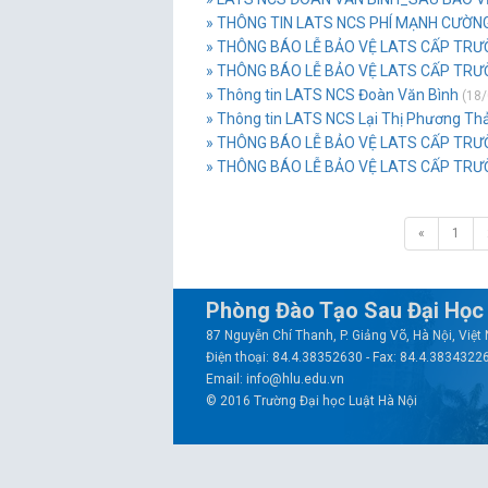
» THÔNG TIN LATS NCS PHÍ MẠNH CƯỜN
» THÔNG BÁO LỄ BẢO VỆ LATS CẤP TRƯ
» THÔNG BÁO LỄ BẢO VỆ LATS CẤP TRƯ
» Thông tin LATS NCS Đoàn Văn Bình
(18/
» Thông tin LATS NCS Lại Thị Phương Th
» THÔNG BÁO LỄ BẢO VỆ LATS CẤP TRƯỜ
» THÔNG BÁO LỄ BẢO VỆ LATS CẤP TR
«
1
Phòng Đào Tạo Sau Đại Học
87 Nguyễn Chí Thanh, P. Giảng Võ, Hà Nội, Việ
Điện thoại: 84.4.38352630 - Fax: 84.4.3834322
Email: info@hlu.edu.vn
© 2016 Trường Đại học Luật Hà Nội