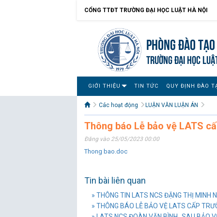
CỔNG TTĐT TRƯỜNG ĐẠI HỌC LUẬT HÀ NỘI
Phòng Đào tạo 
TRƯỜNG ĐẠI HỌC LUẬ
GIỚI THIỆU
TIN TỨC
QUY ĐỊNH ĐÀO T
Các hoạt động
LUẬN VĂN LUẬN ÁN
Thông báo Lễ bảo vệ LATS cấ
Đăng vào 25/05/2023 00:00
Thong bao.doc
Tin bài liên quan
» THÔNG TIN LATS NCS ĐẶNG THỊ MINH 
» THÔNG BÁO LỄ BẢO VỆ LATS CẤP TR
» LATS NCS ĐOÀN VĂN BÌNH_SAU BẢO 