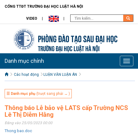
CỔNG TTĐT TRƯỜNG ĐẠI HỌC LUẬT HÀ NỘI
VIDEO
Phòng Đào tạo Sau đại học
TRƯỜNG ĐẠI HỌC LUẬT HÀ NỘI
Danh mục chính
Toggle
naviga
Các hoạt động
LUẬN VĂN LUẬN ÁN
☰ Danh mục phụ
(trượt sang phải → )
Thông báo Lễ bảo vệ LATS cấp Trường NCS
Lê Thị Diễm Hằng
Đăng vào 25/05/2023 00:00
Thong bao.doc