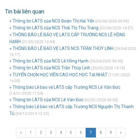
Tin bài liên quan
» Thông tin LATS của NCS Đoàn Thị Hải Yến
(03/06/2020 00:00)
» Thông tin LATS của NCS Thái Thị Thu Trang
(02/06/2020 14:37)
» THÔNG BÁO LỄ BẢO VỆ LATS CẤP TRƯỜNG NCS LÊ HỒNG
HẠNH
(21/05/2020 10:04)
» THÔNG BÁO LỄ BẢO VỆ LATS NCS TRẦN THÙY LINH
(29/04/2020
16:17)
» Thông tin LATS của NCS Lê Hồng Hạnh
(29/04/2020 00:00)
» Thông tin LATS của NCS Trần Thùy Linh
(25/02/2020 14:19)
» TUYỂN CHỌN HỌC VIÊN CAO HỌC HỌC TẠI NHẬT
(17/01/2020
16:05)
» Thông báo Lễ bảo vệ LATS cấp Trường NCS Lê Văn Đức
(14/01/2020 11:54)
» Thông tin LATS của NCS Lê Văn Đức
(02/01/2020 00:00)
» Thông báo Lễ bảo vệ LATS cấp Trường NCS Nguyễn Thị Thanh
Tú
(04/12/2019 15:22)
«
1
2
3
4
5
6
7
8
9
»